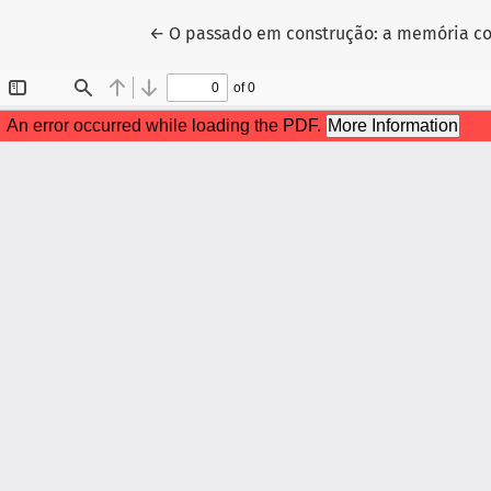
Voltar aos Detalhes do Artigo
←
O passado em construção: a memória co