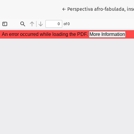
Voltar aos Detalhes do Artigo
←
Perspectiva afro-fabulada, in