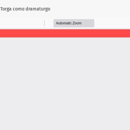
o
l Torga como dramaturgo