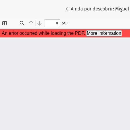
Voltar aos Detalhes do Artig
←
Ainda por descobrir: Migue