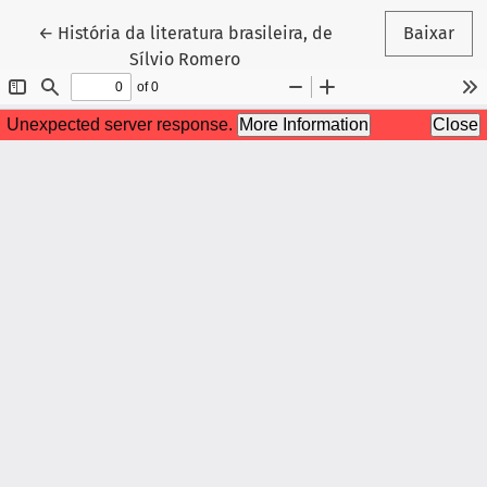
Voltar aos Detalhes do Artigo
←
História da literatura brasileira, de
Baixar
Sílvio Romero