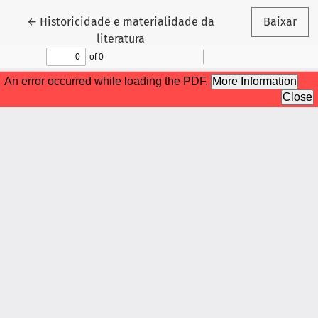
Voltar aos Detalhes do Artigo
←
Historicidade e materialidade da
Baixar
literatura