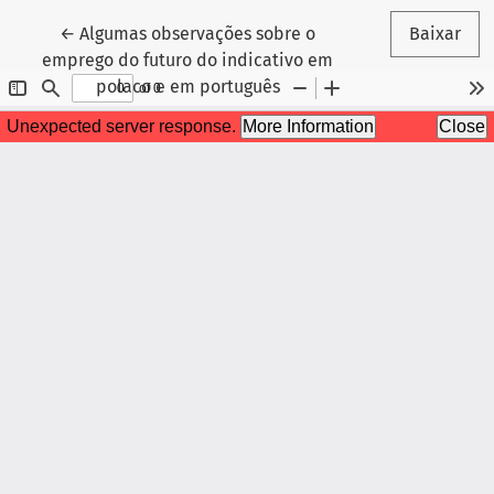
Voltar aos Detalhes do Artigo
←
Algumas observações sobre o
Baixar
emprego do futuro do indicativo em
polaco e em português