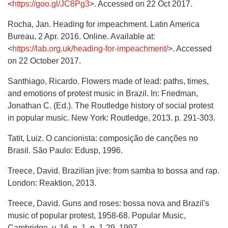
<
https://goo.gl/JC8Pg3
>. Accessed on 22 Oct 2017.
Rocha, Jan. Heading for impeachment. Latin America
Bureau, 2 Apr. 2016. Online. Available at:
<
https://lab.org.uk/heading-for-impeachment/
>. Accessed
on 22 October 2017.
Santhiago, Ricardo. Flowers made of lead: paths, times,
and emotions of protest music in Brazil. In: Friedman,
Jonathan C. (Ed.). The Routledge history of social protest
in popular music. New York: Routledge, 2013. p. 291-303.
Tatit, Luiz. O cancionista: composição de canções no
Brasil. São Paulo: Edusp, 1996.
Treece, David. Brazilian jive: from samba to bossa and rap.
London: Reaktion, 2013.
Treece, David. Guns and roses: bossa nova and Brazil's
music of popular protest, 1958-68. Popular Music,
Cambridge, v. 16, n. 1, p. 1-29, 1997.