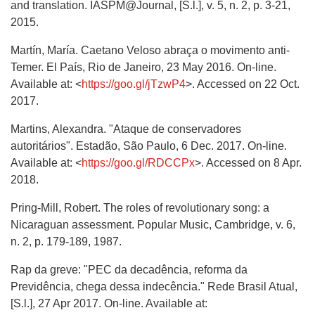
and translation. IASPM@Journal, [S.l.], v. 5, n. 2, p. 3-21,
2015.
Martín, María. Caetano Veloso abraça o movimento anti-
Temer. El País, Rio de Janeiro, 23 May 2016. On-line.
Available at: <
https://goo.gl/jTzwP4
>. Accessed on 22 Oct.
2017.
Martins, Alexandra. "Ataque de conservadores
autoritários". Estadão, São Paulo, 6 Dec. 2017. On-line.
Available at: <
https://goo.gl/RDCCPx
>. Accessed on 8 Apr.
2018.
Pring-Mill, Robert. The roles of revolutionary song: a
Nicaraguan assessment. Popular Music, Cambridge, v. 6,
n. 2, p. 179-189, 1987.
Rap da greve: "PEC da decadência, reforma da
Previdência, chega dessa indecência." Rede Brasil Atual,
[S.l.], 27 Apr 2017. On-line. Available at: