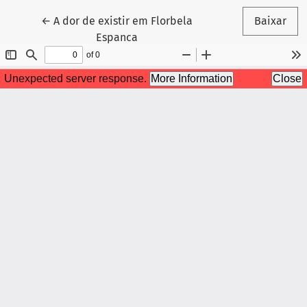
Voltar aos Detalhes do Artigo
←
A dor de existir em Florbela
Baixar
Espanca