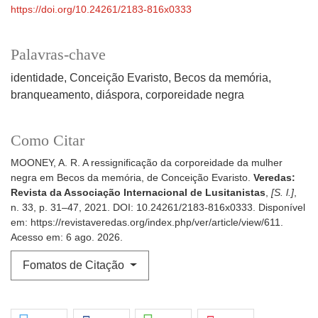
https://doi.org/10.24261/2183-816x0333
Palavras-chave
identidade
Conceição Evaristo
Becos da memória
branqueamento
diáspora
corporeidade negra
Como Citar
MOONEY, A. R. A ressignificação da corporeidade da mulher
negra em Becos da memória, de Conceição Evaristo.
Veredas:
Revista da Associação Internacional de Lusitanistas
,
[S. l.]
,
n. 33, p. 31–47, 2021. DOI: 10.24261/2183-816x0333. Disponível
em: https://revistaveredas.org/index.php/ver/article/view/611.
Acesso em: 6 ago. 2026.
Fomatos de Citação