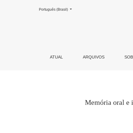
Mudar o idioma. O atual é:
Português (Brasil)
Memória oral e identidade cultural na literatur
ATUAL
ARQUIVOS
SO
Memória oral e i