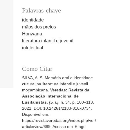
Palavras-chave
identidade
mãos dos pretos
Honwana
literatura infantil e juvenil
intelectual
Como Citar
SILVA, A. S. Memória oral e identidade
cultural na literatura infantil e juvenil
moçambicana.
Veredas: Revista da
Associação Internacional de
Lusitanistas
,
[S. l.]
, n. 34, p. 100–113,
2021. DOI: 10.24261/2183-816x0734.
Disponível em:
https://revistaveredas.org/index.php/ver/
article/view/689. Acesso em: 6 ago.