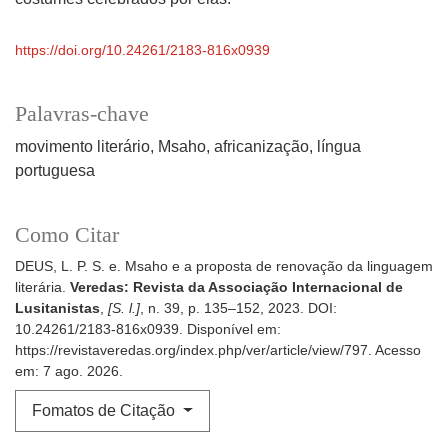
https://doi.org/10.24261/2183-816x0939
Palavras-chave
movimento literário
Msaho
africanização
língua
portuguesa
Como Citar
DEUS, L. P. S. e. Msaho e a proposta de renovação da linguagem
literária.
Veredas: Revista da Associação Internacional de
Lusitanistas
,
[S. l.]
, n. 39, p. 135–152, 2023. DOI:
10.24261/2183-816x0939. Disponível em:
https://revistaveredas.org/index.php/ver/article/view/797. Acesso
em: 7 ago. 2026.
Fomatos de Citação