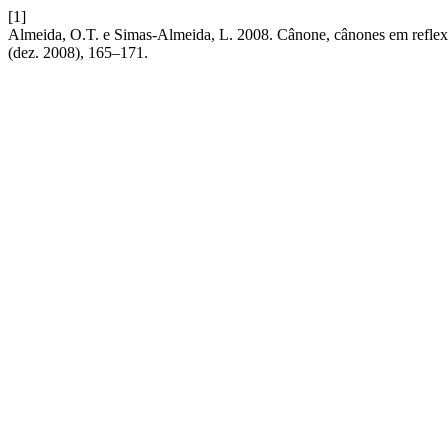
[1]
Almeida, O.T. e Simas-Almeida, L. 2008. Cânone, cânones em reflex
(dez. 2008), 165–171.