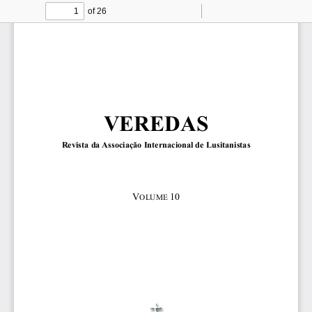
of 26
Toggle
Find
Zoom
Zoom
To
Sidebar
Out
In
VEREDAS
Revista da Associação Internacional de Lusitanistas 
V
10 
OLUME