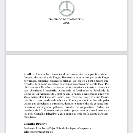
S
C
ANTIAGO DE 
OMPOSTELA
2008 
A  AIL  –  Associação  Internacional  de  Lusitanistas  tem  por  finalidade  o  
fomento  dos  estudos  de  língua,  literatu
ra  e  cultura  dos  países  de  língua  
portuguesa.  Organiza  congressos  trienais  dos  sócios  e  participantes  inte-
ressados, bem como co-patrocina eventos científicos em escala local. Pu-
Veredas 
blica a revista 
e colabora com instituições nacionais e internacio-
nais  vinculadas  à  lusofonia.  A  sua  sede  se  localiza-se  na  Faculdade  de  
Letras da Universidade de Coimbra, em Portugal, e seus órgãos directivos 
são  a  Assembleia  Geral  dos  sócios,  um  Conselho  Directivo  e  um  Conse-
lho  Fiscal,  com  mandato  de  três  anos.  O  seu  patrimônio  é  formado  polas  
quotas dos associados e subsídios, doações e patrocínios de entidades na-
cionais  ou  estrangeiras,  públicas,  privadas  ou  cooperativas.  Podem  ser  
membros da AIL docentes universitários, pesquisadores e estudiosos acei-
tos  polo  Conselho  Directivo  e  cuja  admissão  seja  ratificada  pola  Assem-
bleia Geral. 
Conselho Directivo 
Presidente: Elias Torres Feijó, Univ. de Santiago de Compostela  
eliasjose.torres@usc.es