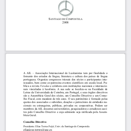
S
C
ANTIAGO DE 
OMPOSTELA
2008 
A  AIL  –  Associação  Internacional  de  Lusitanistas  tem  por  finalidade  o  
fomento  dos  estudos  de  língua,  literatu
ra  e  cultura  dos  países  de  língua  
portuguesa.  Organiza  congressos  trienais  dos  sócios  e  participantes  inte-
ressados, bem como co-patrocina eventos científicos em escala local. Pu-
Veredas 
blica a revista 
e colabora com instituições nacionais e internacio-
nais  vinculadas  à  lusofonia.  A  sua  sede  se  localiza-se  na  Faculdade  de  
Letras da Universidade de Coimbra, em Portugal, e seus órgãos directivos 
são  a  Assembleia  Geral  dos  sócios,  um  Conselho  Directivo  e  um  Conse-
lho  Fiscal,  com  mandato  de  três  anos.  O  seu  patrimônio  é  formado  polas  
quotas dos associados e subsídios, doações e patrocínios de entidades na-
cionais  ou  estrangeiras,  públicas,  privadas  ou  cooperativas.  Podem  ser  
membros da AIL docentes universitários, pesquisadores e estudiosos acei-
tos  polo  Conselho  Directivo  e  cuja  admissão  seja  ratificada  pola  Assem-
bleia Geral. 
Conselho Directivo 
Presidente: Elias Torres Feijó, Univ. de Santiago de Compostela  
eliasjose.torres@usc.es