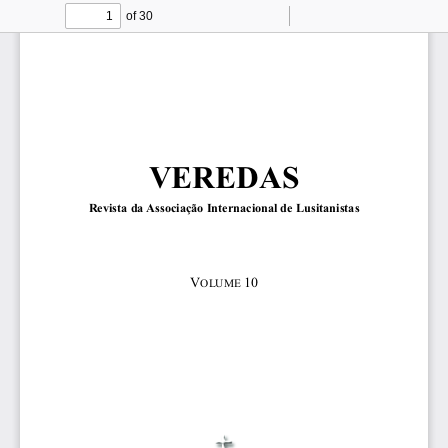
of 30
Toggle
Find
Zoom
Zoom
To
Sidebar
Out
In
VEREDAS
Revista da Associação Internacional de Lusitanistas 
V
10 
OLUME