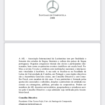
S
C
ANTIAGO DE 
OMPOSTELA
2008 
A  AIL  –  Associação  Internacional  de  Lusitanistas  tem  por  finalidade  o  
fomento  dos  estudos  de  língua,  literatu
ra  e  cultura  dos  países  de  língua  
portuguesa.  Organiza  congressos  trienais  dos  sócios  e  participantes  inte-
ressados, bem como co-patrocina eventos científicos em escala local. Pu-
Veredas 
blica a revista 
e colabora com instituições nacionais e internacio-
nais  vinculadas  à  lusofonia.  A  sua  sede  se  localiza-se  na  Faculdade  de  
Letras da Universidade de Coimbra, em Portugal, e seus órgãos directivos 
são  a  Assembleia  Geral  dos  sócios,  um  Conselho  Directivo  e  um  Conse-
lho  Fiscal,  com  mandato  de  três  anos.  O  seu  patrimônio  é  formado  polas  
quotas dos associados e subsídios, doações e patrocínios de entidades na-
cionais  ou  estrangeiras,  públicas,  privadas  ou  cooperativas.  Podem  ser  
membros da AIL docentes universitários, pesquisadores e estudiosos acei-
tos  polo  Conselho  Directivo  e  cuja  admissão  seja  ratificada  pola  Assem-
bleia Geral. 
Conselho Directivo 
Presidente: Elias Torres Feijó, Univ. de Santiago de Compostela  
eliasjose.torres@usc.es