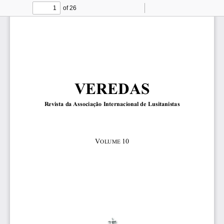
of 26
Toggle
Find
Zoom
Zoom
To
Sidebar
Out
In
VEREDAS
Revista da Associação Internacional de Lusitanistas 
V
10 
OLUME