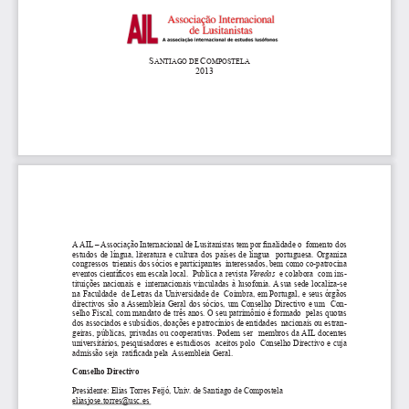
S
C
ANTIAGO DE 
OMPOSTELA    
2013
A AIL – Associação Internacional de Lusitanistas tem por finalidade o  fomento dos 
estudos  de  língua,  literatura  e  cultura  dos  países  de  língua    portuguesa.  Organiza  
congressos  trienais dos sócios e participantes  interessados, bem como co-patrocina 
eventos científicos em escala local.  Publica a revista 
Veredas 
 e colabora  com ins
-
tituições nacionais e  internacionais vinculadas à lusofonia. A sua sede localiza-se 
na Faculdade  de Letras da Universidade de  Coimbra, em Portugal, e seus órgãos  
directivos são a Assembleia Geral dos sócios, um Conselho Directivo e um  Con
-
selho Fiscal, com mandato de três anos. O seu patrimônio é formado  pelas quotas 
dos associados e subsídios, doações e patrocínios de entidades  nacionais ou estran
-
geiras, públicas, privadas ou cooperativas. Podem ser  membros da AIL docentes 
universitários, pesquisadores e estudiosos  aceitos polo  Conselho Directivo e cuja 
admissão seja  ratificada pela  Assembleia Geral.   
Conselho Directivo 
Presidente: Elias Torres Feijó, Univ. de Santiago de Compostela  
eliasjose.torres@usc.es 