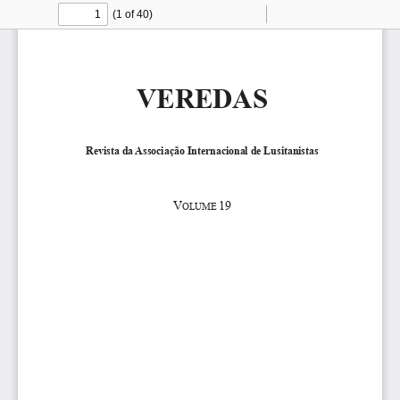
(1 of 40)
Toggle
Find
Zoom
Zoom
To
Sidebar
Out
In
VEREDAS  
Revista da Associação Internacional de Lusitanistas 
V
19
OLUME 