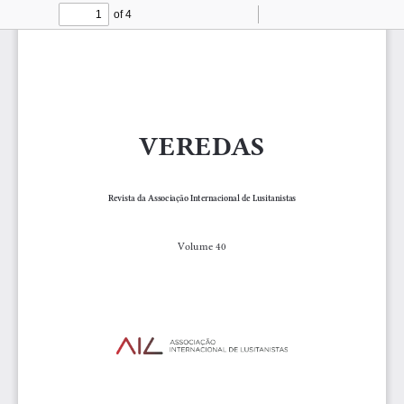
of 4
Toggle
Find
Zoom
Zoom
To
Sidebar
Out
In
VEREDAS
Revista da Associação Internacional de Lusitanistas
Volume 40