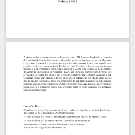
Coimbra 2023
A 
Associação Internacional de Lusitanistas
 - AIL tem por finalidade o fomento 
dos estudos de língua, literatura e cultura dos países de língua portuguesa. Organiza 
congressos  trienais  dos  sócios  e  participantes  interessados,  bem  como  copatrocina  
eventos científicos em escala local. Publica a revista 
 e colabora com instituições 
Veredas
nacionais e internacionais vinculadas à lusofonia. A sua sede localiza-se na Faculdade 
de Letras da Universidade de Coimbra - FLUC, em Portugal, e seus órgãos diretivos são 
a Assembleia Geral dos sócios, um Conselho Diretivo, um Conselho Assessor e um 
Conselho Fiscal, com mandato de três anos. O seu património é formado pelas quotas 
dos associados e subsídios, doações e patrocínios de entidades nacionais ou estrangeiras, 
públicas, privadas ou cooperativas. Podem ser membros da AIL docentes universitários, 
pesquisadores e estudiosos aceites pelo Conselho Diretivo e cuja admissão seja ratificada 
pela Assembleia Geral.
Conselho Diretivo
Presidência: 
Carlos Ascenso André
 (Universidade de Coimbra e Instituto Politécnico 
de Macau). 
: presidencia@lusitanistasail.org
E-mail
1.ª Vice-Presidência: 
Sabrina Sedlmayer
 (Universidade Federal de Minas Gerais).
2.ª Vice-Presidência: 
Roberto Vecchi
 (Universidade de Bolonha).
Secretaria-Geral: 
Filipa Araújo
 (Universidade de Coimbra).
: secretariageral@lusitanistasail.org
E-mail