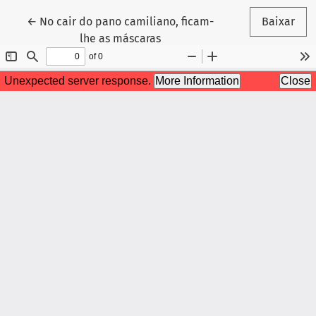
Voltar aos Detalhes do Artigo
←
No cair do pano camiliano, ficam-
Baixar
lhe as máscaras