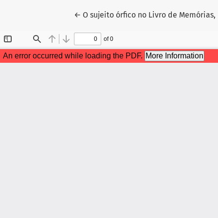
Voltar aos Detalhes do Artigo
←
O sujeito órfico no Livro de Memórias