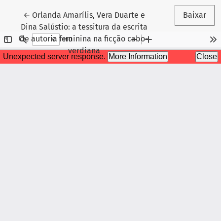
Voltar aos Detalhes do Artigo
←
Orlanda Amarílis, Vera Duarte e
Baixar
Dina Salústio: a tessitura da escrita
de autoria feminina na ficção cabo-
verdiana