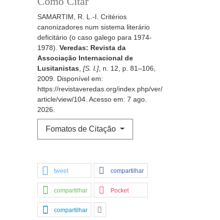
Como Citar
SAMARTIM, R. L.-I. Critérios
canonizadores num sistema literário
deficitário (o caso galego para 1974-
1978).
Veredas: Revista da
Associação Internacional de
Lusitanistas
,
[S. l.]
, n. 12, p. 81–106,
2009. Disponível em:
https://revistaveredas.org/index.php/ver/
article/view/104. Acesso em: 7 ago.
2026.
Fomatos de Citação
tweet
compartilhar
compartilhar
Pocket
compartilhar