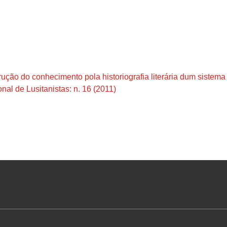
rução do conhecimento pola historiografia literária dum sistema
nal de Lusitanistas: n. 16 (2011)