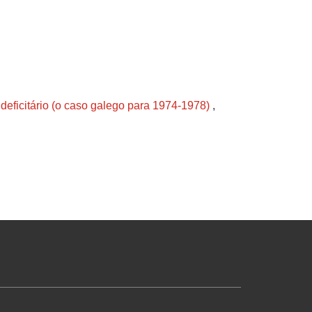
 deficitário (o caso galego para 1974-1978)
,