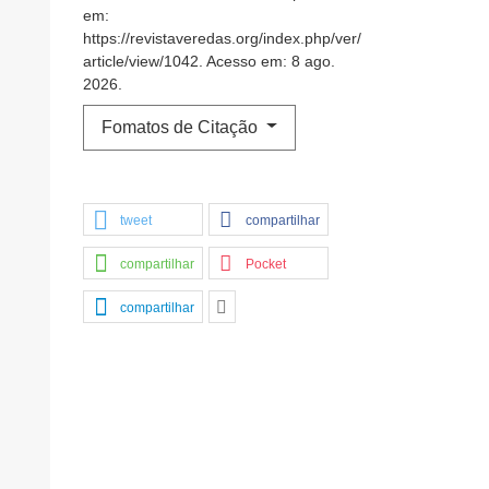
em:
https://revistaveredas.org/index.php/ver/
article/view/1042. Acesso em: 8 ago.
2026.
Fomatos de Citação
tweet
compartilhar
compartilhar
Pocket
compartilhar