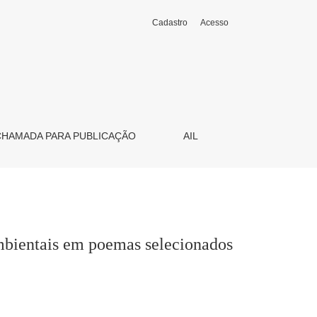
Cadastro
Acesso
nados de Mario Petrucci e Margaret Atwood
CHAMADA PARA PUBLICAÇÃO
AIL
mbientais em poemas selecionados