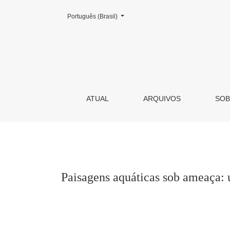
Mudar o idioma. O atual é:
Português (Brasil)
Paisagens aquáticas sob ameaça: um estudo 
ATUAL
ARQUIVOS
SO
Paisagens aquáticas sob ameaça: