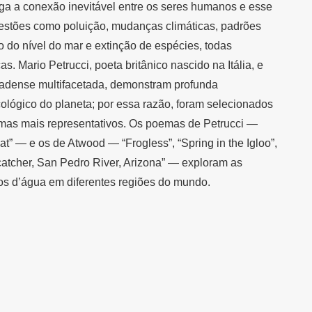
iga a conexão inevitável entre os seres humanos e esse
estões como poluição, mudanças climáticas, padrões
o do nível do mar e extinção de espécies, todas
. Mario Petrucci, poeta britânico nascido na Itália, e
adense multifacetada, demonstram profunda
lógico do planeta; por essa razão, foram selecionados
mas mais representativos. Os poemas de Petrucci —
pyat” — e os de Atwood — “Frogless”, “Spring in the Igloo”,
catcher, San Pedro River, Arizona” — exploram as
s d’água em diferentes regiões do mundo.