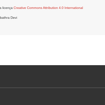
a licença
Creative Commons Attribution 4.0 International
ubathra Devi