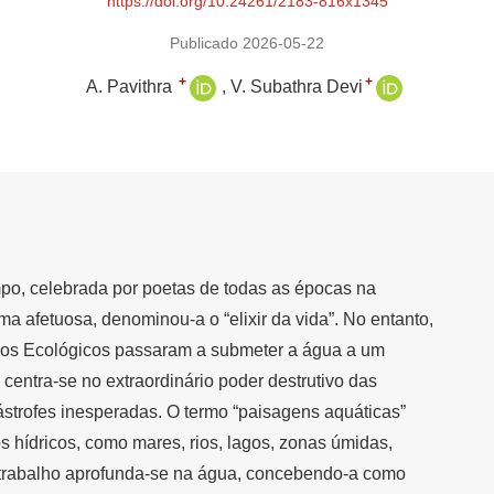
https://doi.org/10.24261/2183-816x1345
Publicado 2026-05-22
+
+
A. Pavithra
V. Subathra Devi
mpo, celebrada por poetas de todas as épocas na
rma afetuosa, denominou-a o “elixir da vida”. No entanto,
dos Ecológicos passaram a submeter a água a um
 centra-se no extraordinário poder destrutivo das
ástrofes inesperadas. O termo “paisagens aquáticas”
s hídricos, como mares, rios, lagos, zonas úmidas,
trabalho aprofunda-se na água, concebendo-a como