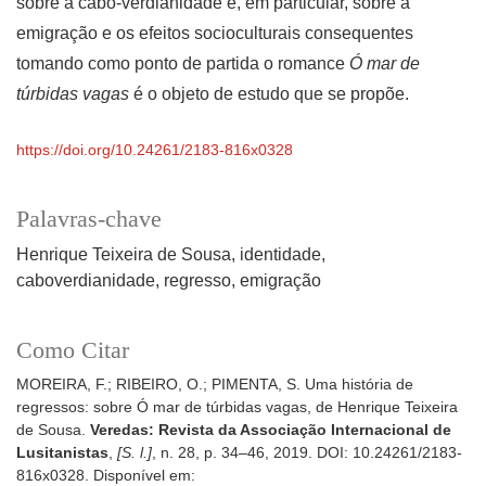
sobre a cabo-verdianidade e, em particular, sobre a
emigração e os efeitos socioculturais consequentes
tomando como ponto de partida o romance
Ó mar de
túrbidas vagas
é o objeto de estudo que se propõe.
https://doi.org/10.24261/2183-816x0328
Palavras-chave
Henrique Teixeira de Sousa
identidade
caboverdianidade
regresso
emigração
Como Citar
MOREIRA, F.; RIBEIRO, O.; PIMENTA, S. Uma história de
regressos: sobre Ó mar de túrbidas vagas, de Henrique Teixeira
de Sousa.
Veredas: Revista da Associação Internacional de
Lusitanistas
,
[S. l.]
, n. 28, p. 34–46, 2019. DOI: 10.24261/2183-
816x0328. Disponível em: