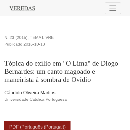
Tópica do exílio em &quot;O Lima&quot; de Diogo Bernardes
N. 23 (2015)
,
TEMA LIVRE
Publicado 2016-10-13
Tópica do exílio em "O Lima" de Diogo
Bernardes: um canto magoado e
maneirista à sombra de Ovídio
Cândido Oliveira Martins
Universidade Católica Portuguesa
PDF (Português (Portugal))