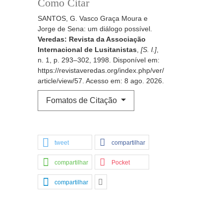
Como Citar
SANTOS, G. Vasco Graça Moura e
Jorge de Sena: um diálogo possível.
Veredas: Revista da Associação
Internacional de Lusitanistas
,
[S. l.]
,
n. 1, p. 293–302, 1998. Disponível em:
https://revistaveredas.org/index.php/ver/
article/view/57. Acesso em: 8 ago. 2026.
Fomatos de Citação
tweet
compartilhar
compartilhar
Pocket
compartilhar