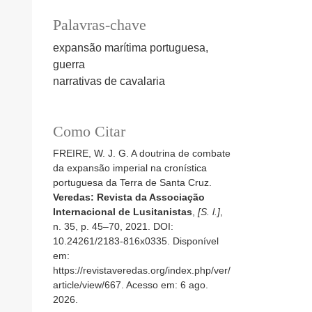
Palavras-chave
expansão marítima portuguesa,
guerra
narrativas de cavalaria
Como Citar
FREIRE, W. J. G. A doutrina de combate
da expansão imperial na cronística
portuguesa da Terra de Santa Cruz.
Veredas: Revista da Associação
Internacional de Lusitanistas
,
[S. l.]
,
n. 35, p. 45–70, 2021. DOI:
10.24261/2183-816x0335. Disponível
em:
https://revistaveredas.org/index.php/ver/
article/view/667. Acesso em: 6 ago.
2026.