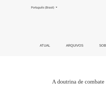
Mudar o idioma. O atual é:
Português (Brasil)
A doutrina de combate da expansão imperial na
ATUAL
ARQUIVOS
SO
A doutrina de combate 