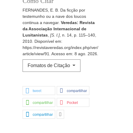
Como Citar
FERNANDES, E. B. Da ficção por
testemunho ou a nave dos loucos
continua a navegar.
Veredas: Revista
da Associação Internacional de
Lusitanistas
,
[S. l.]
, n. 14, p. 115–140,
2010. Disponível em:
https://revistaveredas.org/index.php/ver/
article/view/91. Acesso em: 8 ago. 2026.
Fomatos de Citação
tweet
compartilhar
compartilhar
Pocket
compartilhar