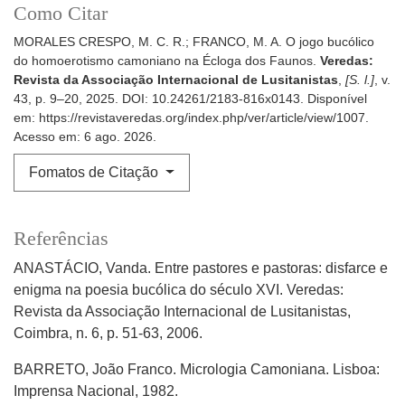
Como Citar
MORALES CRESPO, M. C. R.; FRANCO, M. A. O jogo bucólico
do homoerotismo camoniano na Écloga dos Faunos.
Veredas:
Revista da Associação Internacional de Lusitanistas
,
[S. l.]
, v.
43, p. 9–20, 2025. DOI: 10.24261/2183-816x0143. Disponível
em: https://revistaveredas.org/index.php/ver/article/view/1007.
Acesso em: 6 ago. 2026.
Fomatos de Citação
Referências
ANASTÁCIO, Vanda. Entre pastores e pastoras: disfarce e
enigma na poesia bucólica do século XVI. Veredas:
Revista da Associação Internacional de Lusitanistas,
Coimbra, n. 6, p. 51-63, 2006.
BARRETO, João Franco. Micrologia Camoniana. Lisboa:
Imprensa Nacional, 1982.