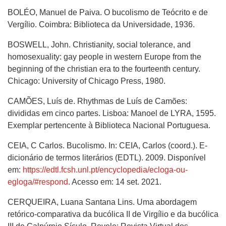
BOLÉO, Manuel de Paiva. O bucolismo de Teócrito e de
Vergílio. Coimbra: Biblioteca da Universidade, 1936.
BOSWELL, John. Christianity, social tolerance, and
homosexuality: gay people in western Europe from the
beginning of the christian era to the fourteenth century.
Chicago: University of Chicago Press, 1980.
CAMÕES, Luís de. Rhythmas de Luís de Camões:
divididas em cinco partes. Lisboa: Manoel de LYRA, 1595.
Exemplar pertencente à Biblioteca Nacional Portuguesa.
CEIA, C Carlos. Bucolismo. In: CEIA, Carlos (coord.). E-
dicionário de termos literários (EDTL). 2009. Disponível
em:
https://edtl.fcsh.unl.pt/encyclopedia/ecloga-ou-
egloga/#respond
. Acesso em: 14 set. 2021.
CERQUEIRA, Luana Santana Lins. Uma abordagem
retórico-comparativa da bucólica II de Virgílio e da bucólica