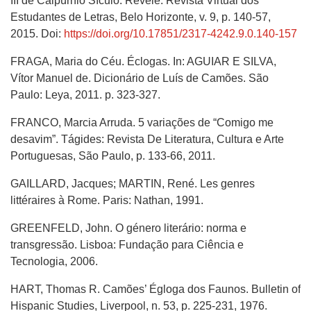
III de Calpúrnio Sículo. Revele: Revista Virtual dos
Estudantes de Letras, Belo Horizonte, v. 9, p. 140-57,
2015. Doi:
https://doi.org/10.17851/2317-4242.9.0.140-157
FRAGA, Maria do Céu. Éclogas. In: AGUIAR E SILVA,
Vítor Manuel de. Dicionário de Luís de Camões. São
Paulo: Leya, 2011. p. 323-327.
FRANCO, Marcia Arruda. 5 variações de “Comigo me
desavim”. Tágides: Revista De Literatura, Cultura e Arte
Portuguesas, São Paulo, p. 133-66, 2011.
GAILLARD, Jacques; MARTIN, René. Les genres
littéraires à Rome. Paris: Nathan, 1991.
GREENFELD, John. O género literário: norma e
transgressão. Lisboa: Fundação para Ciência e
Tecnologia, 2006.
HART, Thomas R. Camões’ Égloga dos Faunos. Bulletin of
Hispanic Studies, Liverpool, n. 53, p. 225-231, 1976.