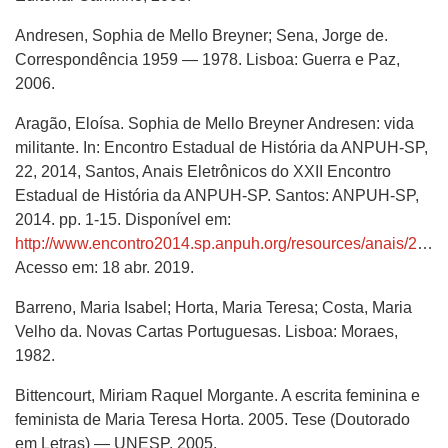
Andresen, Sophia de Mello Breyner; Sena, Jorge de.
Correspondência 1959 — 1978. Lisboa: Guerra e Paz,
2006.
Aragão, Eloísa. Sophia de Mello Breyner Andresen: vida
militante. In: Encontro Estadual de História da ANPUH-SP,
22, 2014, Santos, Anais Eletrônicos do XXII Encontro
Estadual de História da ANPUH-SP. Santos: ANPUH-SP,
2014. pp. 1-15. Disponível em:
http://www.encontro2014.sp.anpuh.org/resources/anais/29/1406766054_ARQUIVO_ELOISAARAGAOARTANPUH2014SANTOS30JUL2014.pdf
Acesso em: 18 abr. 2019.
Barreno, Maria Isabel; Horta, Maria Teresa; Costa, Maria
Velho da. Novas Cartas Portuguesas. Lisboa: Moraes,
1982.
Bittencourt, Miriam Raquel Morgante. A escrita feminina e
feminista de Maria Teresa Horta. 2005. Tese (Doutorado
em Letras) — UNESP, 2005.