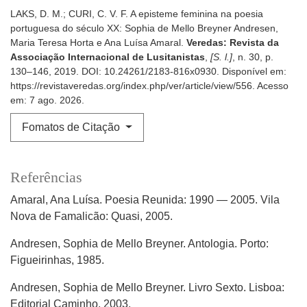
LAKS, D. M.; CURI, C. V. F. A episteme feminina na poesia
portuguesa do século XX: Sophia de Mello Breyner Andresen,
Maria Teresa Horta e Ana Luísa Amaral.
Veredas: Revista da
Associação Internacional de Lusitanistas
,
[S. l.]
, n. 30, p.
130–146, 2019. DOI: 10.24261/2183-816x0930. Disponível em:
https://revistaveredas.org/index.php/ver/article/view/556. Acesso
em: 7 ago. 2026.
Fomatos de Citação
Referências
Amaral, Ana Luísa. Poesia Reunida: 1990 — 2005. Vila
Nova de Famalicão: Quasi, 2005.
Andresen, Sophia de Mello Breyner. Antologia. Porto:
Figueirinhas, 1985.
Andresen, Sophia de Mello Breyner. Livro Sexto. Lisboa:
Editorial Caminho, 2003.