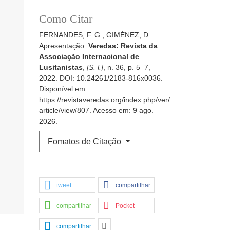
Como Citar
FERNANDES, F. G.; GIMÉNEZ, D.
Apresentação.
Veredas: Revista da
Associação Internacional de
Lusitanistas
,
[S. l.]
, n. 36, p. 5–7,
2022. DOI: 10.24261/2183-816x0036.
Disponível em:
https://revistaveredas.org/index.php/ver/
article/view/807. Acesso em: 9 ago.
2026.
Fomatos de Citação
tweet
compartilhar
compartilhar
Pocket
compartilhar