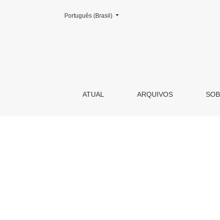
Mudar o idioma. O atual é:
Português (Brasil)
Apresentação
ATUAL
ARQUIVOS
SO