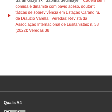
Sarah Uszynski, Sabrina Sedlmayer,
"Cadeia sem
comida é dinamite com pavio aceso, doutor":
táticas de sobrevivência em Estação Carandiru,
de Drauzio Varella
,
Veredas: Revista da
Associação Internacional de Lusitanistas: n. 38
(2022): Veredas 38
Qualis A4